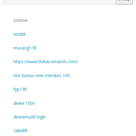
Sidebar
slot88
musang178
https://www.thetacomamis.com/
slot bonus new member 100
fyp138
dewa 1000
dewamuda login
salju88