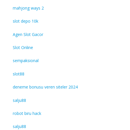
mahjong ways 2
slot depo 10k
Agen Slot Gacor
Slot Online
sempaksional
slot88
deneme bonusu veren siteler 2024
salju88
robot biru hack
salju88