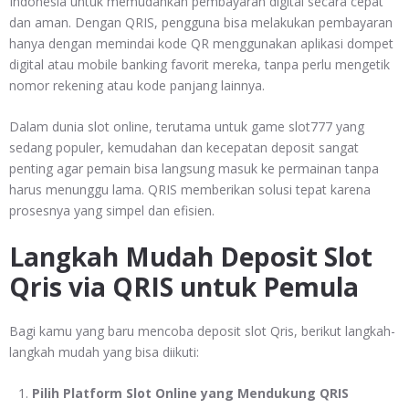
Indonesia untuk memudahkan pembayaran digital secara cepat
dan aman. Dengan QRIS, pengguna bisa melakukan pembayaran
hanya dengan memindai kode QR menggunakan aplikasi dompet
digital atau mobile banking favorit mereka, tanpa perlu mengetik
nomor rekening atau kode panjang lainnya.
Dalam dunia slot online, terutama untuk game slot777 yang
sedang populer, kemudahan dan kecepatan deposit sangat
penting agar pemain bisa langsung masuk ke permainan tanpa
harus menunggu lama. QRIS memberikan solusi tepat karena
prosesnya yang simpel dan efisien.
Langkah Mudah Deposit Slot
Qris via QRIS untuk Pemula
Bagi kamu yang baru mencoba deposit slot Qris, berikut langkah-
langkah mudah yang bisa diikuti:
Pilih Platform Slot Online yang Mendukung QRIS