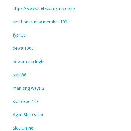
https://www.thetacomamis.com/
slot bonus new member 100
fyp138
dewa 1000
dewamuda login
salju88
mahjong ways 2
slot depo 10k
Agen Slot Gacor
Slot Online