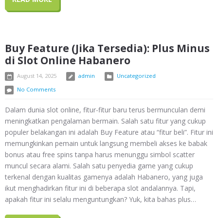
Buy Feature (Jika Tersedia): Plus Minus
di Slot Online Habanero
August 14, 2025
admin
Uncategorized
No Comments
Dalam dunia slot online, fitur-fitur baru terus bermunculan demi
meningkatkan pengalaman bermain. Salah satu fitur yang cukup
populer belakangan ini adalah Buy Feature atau “fitur beli”. Fitur ini
memungkinkan pemain untuk langsung membeli akses ke babak
bonus atau free spins tanpa harus menunggu simbol scatter
muncul secara alami. Salah satu penyedia game yang cukup
terkenal dengan kualitas gamenya adalah Habanero, yang juga
ikut menghadirkan fitur ini di beberapa slot andalannya. Tapi,
apakah fitur ini selalu menguntungkan? Yuk, kita bahas plus…