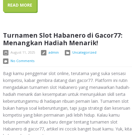
READ MORE
Turnamen Slot Habanero di Gacor77:
Menangkan Hadiah Menarik!
August 11, 2025
admin
Uncategorized
No Comments
Bagi kamu penggemar slot online, terutama yang suka sensasi
kompetisi, kabar gembira datang dari gacor77. Platform ini rutin
mengadakan turnamen slot Habanero yang menawarkan hadiah-
hadiah menarik dan kesempatan untuk menunjukkan skill serta
keberuntunganmu di hadapan ribuan pemain lain. Turnamen slot
bukan hanya soal keberuntungan, tapi juga strategi dan keseruan
kompetisi yang bikin permainan jadi lebih hidup. Kalau kamu
belum pernah ikut atau baru dengar tentang turnamen slot
Habanero di gacor77, artikel ini cocok banget buat kamu. Yuk, kita