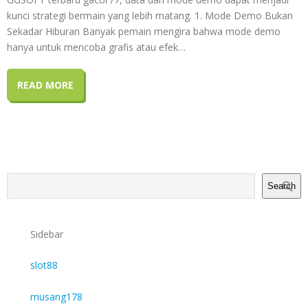
kunci strategi bermain yang lebih matang. 1. Mode Demo Bukan
Sekadar Hiburan Banyak pemain mengira bahwa mode demo
hanya untuk mencoba grafis atau efek…
READ MORE
Search
Sidebar
slot88
musang178