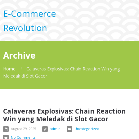
E-Commerce
Revolution
Archive
Home
Calaveras Explosivas: Chain Reaction Win yang
Meledak di Slot Gacor
Calaveras Explosivas: Chain Reaction
Win yang Meledak di Slot Gacor
August 29, 2025
admin
Uncategorized
No Comments