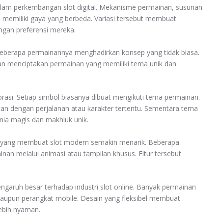
alam perkembangan slot digital. Mekanisme permainan, susunan
memiliki gaya yang berbeda. Variasi tersebut membuat
gan preferensi mereka.
beberapa permainannya menghadirkan konsep yang tidak biasa.
an menciptakan permainan yang memiliki tema unik dan
rasi. Setiap simbol biasanya dibuat mengikuti tema permainan.
an dengan perjalanan atau karakter tertentu. Sementara tema
unia magis dan makhluk unik.
an yang membuat slot modern semakin menarik. Beberapa
an melalui animasi atau tampilan khusus. Fitur tersebut
aruh besar terhadap industri slot online. Banyak permainan
maupun perangkat mobile. Desain yang fleksibel membuat
ebih nyaman.