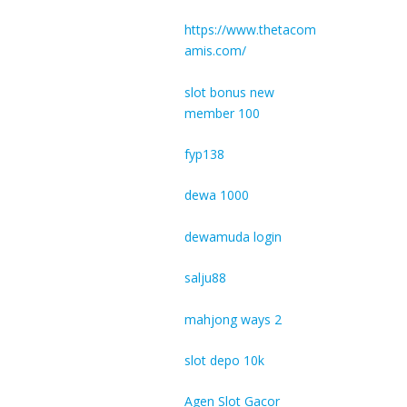
https://www.thetacom
amis.com/
slot bonus new
member 100
fyp138
dewa 1000
dewamuda login
salju88
mahjong ways 2
slot depo 10k
Agen Slot Gacor