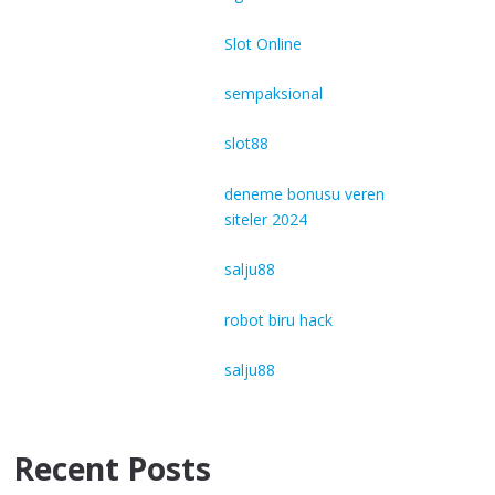
Slot Online
sempaksional
slot88
deneme bonusu veren
siteler 2024
salju88
robot biru hack
salju88
Recent Posts