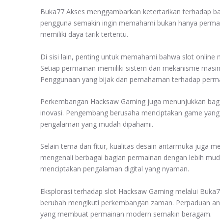
Buka77 Akses menggambarkan ketertarikan terhadap baga
pengguna semakin ingin memahami bukan hanya permain
memiliki daya tarik tertentu.
Di sisi lain, penting untuk memahami bahwa slot online m
Setiap permainan memiliki sistem dan mekanisme masing
Penggunaan yang bijak dan pemahaman terhadap permai
Perkembangan Hacksaw Gaming juga menunjukkan bagai
inovasi. Pengembang berusaha menciptakan game yang ti
pengalaman yang mudah dipahami.
Selain tema dan fitur, kualitas desain antarmuka juga 
mengenali berbagai bagian permainan dengan lebih mudah
menciptakan pengalaman digital yang nyaman.
Eksplorasi terhadap slot Hacksaw Gaming melalui Buka7
berubah mengikuti perkembangan zaman. Perpaduan antar
yang membuat permainan modern semakin beragam.