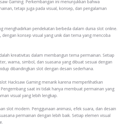
acksaw Gaming. Perkembangan ini menunjukkan bahwa
ainan, tetapi juga pada visual, konsep, dan pengalaman
ng menghadirkan pendekatan berbeda dalam dunia slot online.
, dengan konsep visual yang unik dan tema yang mencoba
adalah kreativitas dalam membangun tema permainan. Setiap
akter, warna, simbol, dan suasana yang dibuat sesuai dengan
hidup dibandingkan slot dengan desain sederhana.
 slot Hacksaw Gaming menarik karena memperlihatkan
n. Pengembang saat ini tidak hanya membuat permainan yang
aman visual yang lebih lengkap.
nan slot modern. Penggunaan animasi, efek suara, dan desain
uasana permainan dengan lebih baik. Setiap elemen visual
e.