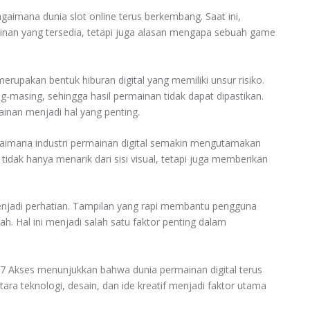
imana dunia slot online terus berkembang. Saat ini,
an yang tersedia, tetapi juga alasan mengapa sebuah game
erupakan bentuk hiburan digital yang memiliki unsur risiko.
-masing, sehingga hasil permainan tidak dapat dipastikan.
nan menjadi hal yang penting.
mana industri permainan digital semakin mengutamakan
dak hanya menarik dari sisi visual, tetapi juga memberikan
menjadi perhatian. Tampilan yang rapi membantu pengguna
. Hal ini menjadi salah satu faktor penting dalam
7 Akses menunjukkan bahwa dunia permainan digital terus
a teknologi, desain, dan ide kreatif menjadi faktor utama