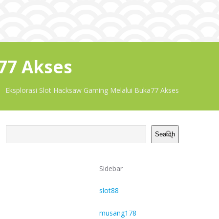
77 Akses
Eksplorasi Slot Hacksaw Gaming Melalui Buka77 Akses
Search
Sidebar
slot88
musang178