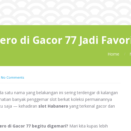
ro di Gacor 77 Jadi Favor
Home
No Comments
a satu nama yang belakangan ini sering terdengar di kalangan
perhatian banyak penggemar slot berkat koleksi permainannya
tu saja — kehadiran
slot Habanero
yang terkenal gacor dan
ro di Gacor 77 begitu digemari?
Mari kita kupas lebih