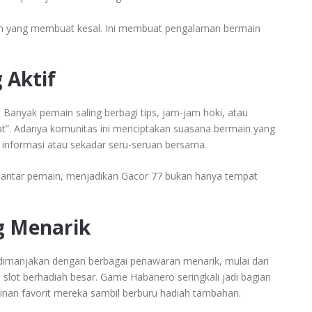
an yang membuat kesal. Ini membuat pengalaman bermain
 Aktif
 Banyak pemain saling berbagi tips, jam-jam hoki, atau
”. Adanya komunitas ini menciptakan suasana bermain yang
r informasi atau sekadar seru-seruan bersama.
n antar pemain, menjadikan Gacor 77 bukan hanya tempat
g Menarik
 dimanjakan dengan berbagai penawaran menarik, mulai dari
slot berhadiah besar. Game Habanero seringkali jadi bagian
ainan favorit mereka sambil berburu hadiah tambahan.