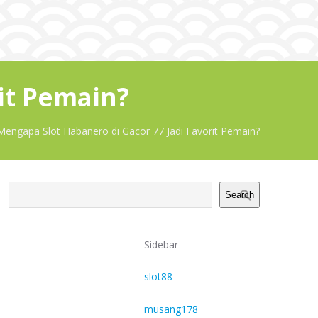
it Pemain?
Mengapa Slot Habanero di Gacor 77 Jadi Favorit Pemain?
Search
Sidebar
slot88
musang178