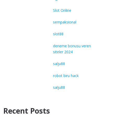
Slot Online
sempaksional
slot88
deneme bonusu veren
siteler 2024
salju88
robot biru hack
salju88
Recent Posts