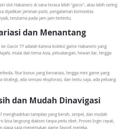
 slot Habanero di sana terasa lebih “gacor”, atau lebih sering
sa dijadikan jaminan pasti, pengalaman komunitas
adi, terutama pada jam-jam tertentu.
variasi dan Menantang
 ke Gacor 77 adalah karena koleksi game Habanero yang
ajahi, mulai dari tema Asia, petualangan, hewan liar, hingga
erbeda, fitur bonus yang bervariasi, hingga mini game yang
a strategi, ada sensasi eksplorasi, dan tentu saja, ada peluang
rsih dan Mudah Dinavigasi
7 menghadirkan tampilan yang bersih, simpel, dan mudah
isa langsung diakses tanpa perlu ribet. Proses login cepat,
n siapa saja menemukan game favorit mereka.