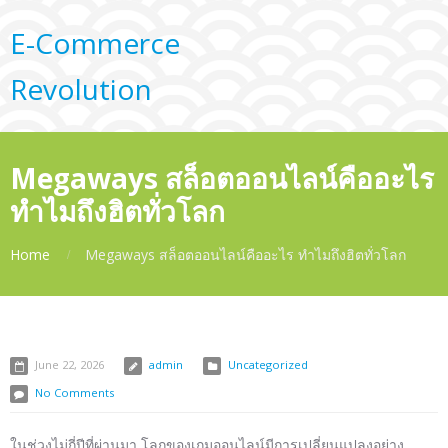
E-Commerce
Revolution
Megaways สล็อตออนไลน์คืออะไร
ทำไมถึงฮิตทั่วโลก
Home
Megaways สล็อตออนไลน์คืออะไร ทำไมถึงฮิตทั่วโลก
June 22, 2026
admin
Uncategorized
No Comments
ในช่วงไม่กี่ปีที่ผ่านมา โลกของเกมออนไลน์มีการเปลี่ยนแปลงอย่าง