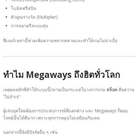
โบนัสฟรีสปิน
ตัวคูณรางวัล (Multiplier)
การขยายรีลแบบสุ่ม
ฟีเจอร์เหล่านี้ช่วยเพิ่มความหลากหลายและทำให้เกมไม่น่าเบื่อ
ทำไม Megaways ถึงฮิตทั่วโลก
เหตุผลหลักที่ทำให้ระบบนี้กลายเป็นกระแสในวงการเกม
สล็อต
คือความ
“ไม่จำเจ”
ผู้เล่นยุคใหม่ต้องการประสบการณ์ที่แตกต่าง และ Megaways ก็ตอบ
โจทย์นั้นได้ดีมาก เพราะทุกการหมุนไม่เหมือนกันเลย
นอกจากนี้ยังมีปัจจัยอื่น ๆ เช่น