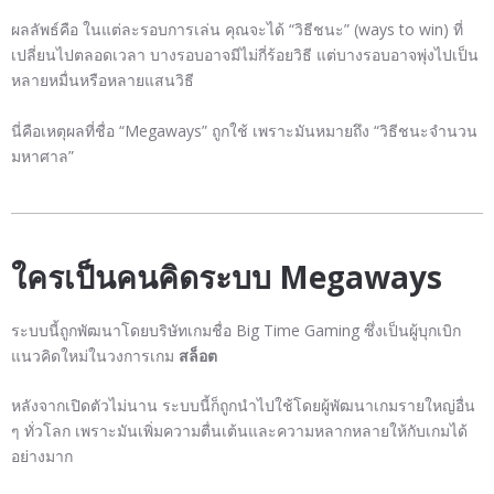
ผลลัพธ์คือ ในแต่ละรอบการเล่น คุณจะได้ “วิธีชนะ” (ways to win) ที่
เปลี่ยนไปตลอดเวลา บางรอบอาจมีไม่กี่ร้อยวิธี แต่บางรอบอาจพุ่งไปเป็น
หลายหมื่นหรือหลายแสนวิธี
นี่คือเหตุผลที่ชื่อ “Megaways” ถูกใช้ เพราะมันหมายถึง “วิธีชนะจำนวน
มหาศาล”
ใครเป็นคนคิดระบบ Megaways
ระบบนี้ถูกพัฒนาโดยบริษัทเกมชื่อ
Big Time Gaming
ซึ่งเป็นผู้บุกเบิก
แนวคิดใหม่ในวงการเกม
สล็อต
หลังจากเปิดตัวไม่นาน ระบบนี้ก็ถูกนำไปใช้โดยผู้พัฒนาเกมรายใหญ่อื่น
ๆ ทั่วโลก เพราะมันเพิ่มความตื่นเต้นและความหลากหลายให้กับเกมได้
อย่างมาก