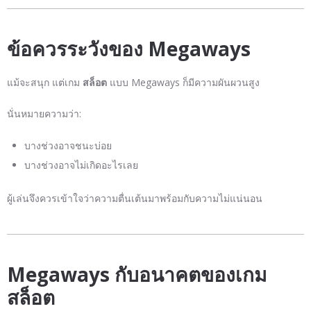
ข้อควรระวังของ Megaways
แม้จะสนุก แต่เกม
สล็อต
แบบ Megaways ก็มีความผันผวนสูง
นั่นหมายความว่า:
บางช่วงอาจชนะบ่อย
บางช่วงอาจไม่เกิดอะไรเลย
ผู้เล่นจึงควรเข้าใจว่าความตื่นเต้นมาพร้อมกับความไม่แน่นอน
Megaways กับอนาคตของเกม
สล็อต